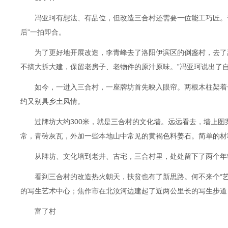
冯亚珂有想法、有品位，但改造三合村还需要一位能工巧匠。于
后”一拍即合。
为了更好地开展改造，李青峰去了洛阳伊滨区的倒盏村，去了嵩
不搞大拆大建，保留老房子、老物件的原汁原味。”冯亚珂说出了
如今，一进入三合村，一座牌坊首先映入眼帘。两根木柱架着一
约又别具乡土风情。
过牌坊大约300米，就是三合村的文化墙。远远看去，墙上图
常，青砖灰瓦，外加一些本地山中常见的黄褐色料姜石。简单的材
从牌坊、文化墙到老井、古宅，三合村里，处处留下了两个年
看到三合村的改造热火朝天，扶贫也有了新思路。何不来个“艺
的写生艺术中心；焦作市在北汝河边建起了近两公里长的写生步道
富了村