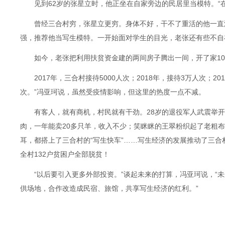
见到62岁的张星立时，他正坐在自家旁边的民居里当模特。“在
曾经三合村穷，张星立更穷。身体不好，干不了重活的他一直没
强，推荐他当写生模特。一开始面对学生的目光，老张还有些不自
如今，老张把利用扶贫资金建的两间房子腾出一间，开了家10平
2017年，三合村接待5000人次；2018年，接待3万人次；20
次。”冯亚珂说，虽然受疫情影响，但这里的热度一点不减。
有客人，就有商机，村民就有干劲。28岁的退役军人武震举开农
肉，一年能卖20多只羊，收入不少；笑眯眯的王翠粉织起了老粗
耳，都搭上了三合村的“写生快车”……写生经济的发展推动了三合村脱
全村132户贫困户全部脱贫！
“以后要引入更多外部投资。”谈起未来的打算，冯亚珂说，“未
供场地，合作改造成民宿、旅馆，共享写生经济的红利。”