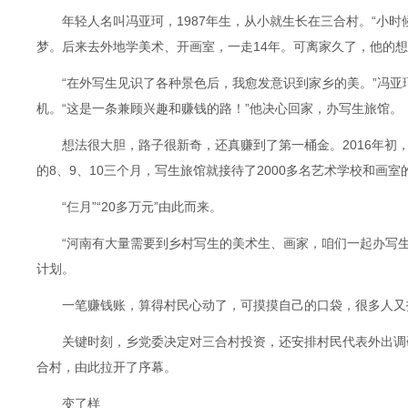
年轻人名叫冯亚珂，1987年生，从小就生长在三合村。“小时
梦。后来去外地学美术、开画室，一走14年。可离家久了，他的
“在外写生见识了各种景色后，我愈发意识到家乡的美。”冯亚
机。“这是一条兼顾兴趣和赚钱的路！”他决心回家，办写生旅馆。
想法很大胆，路子很新奇，还真赚到了第一桶金。2016年初
的8、9、10三个月，写生旅馆就接待了2000多名艺术学校和画室
“仨月”“20多万元”由此而来。
“河南有大量需要到乡村写生的美术生、画家，咱们一起办写生
计划。
一笔赚钱账，算得村民心动了，可摸摸自己的口袋，很多人又
关键时刻，乡党委决定对三合村投资，还安排村民代表外出调研
合村，由此拉开了序幕。
变了样