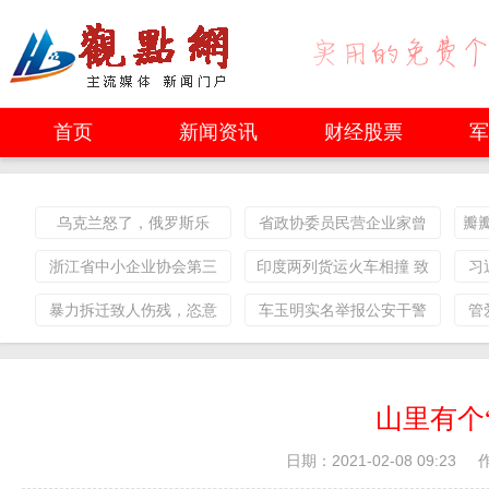
首页
新闻资讯
财经股票
军
乌克兰怒了，俄罗斯乐
省政协委员民营企业家曾
瓣
了，加拿大很尴尬!
宪章16年坎坷维权喜胜诉
浙江省中小企业协会第三
印度两列货运火车相撞 致
习
届会员代表大会召开
12节车厢脱轨
暴力拆迁致人伤残，恣意
车玉明实名举报公安干警
管
妄为规避买单！
办案违法
山里有个
日期：2021-02-08 09:23