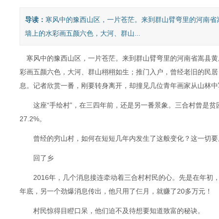
导读：
寒风中的豫西山区，一片苍茫。来到群山臂弯里的河南省
墙上的水彩画五颜六色，大河、群山...
寒风中的豫西山区，一片苍茫。来到群山臂弯里的河南省嵩县黄
彩画五颜六色，大河、群山栩栩如生；推门入户，曾经老旧的民居
息。记者欣赏一番，刚要转身离开，却撞见几位青年画家从山林中
这座“手绘村”，在三四年前，还是另一番景象。三合村曾是贫困
27.2%。
曾经的穷山村，如何在短短几年内发生了这般变化？这一切要
回了乡
2016年，几个消息接连牵动着三合村村民的心。先是在年初
年底，另一个劲爆消息传出，他只用了仨月，就赚了20多万元！
村民惊得目瞪口呆，他们迫不及待想要知道致富的秘诀。