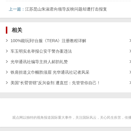
上一篇：
江苏昆山朱淑君向领导反映问题却遭打击报复
相关
100%能玩到!台服《TERA》注册教程详解
车玉明实名举报公安干警办案违法
光华通讯社编导主持人郝韵礼赞
铁肩担道义巾帼胜须眉 光华通讯社记者风采
美国“长臂管辖”反兴奋剂 遭直怼：先管管你自己！
观点网以独特的视角报道国际重大事件，关注国际风云，关心民生疾苦，传