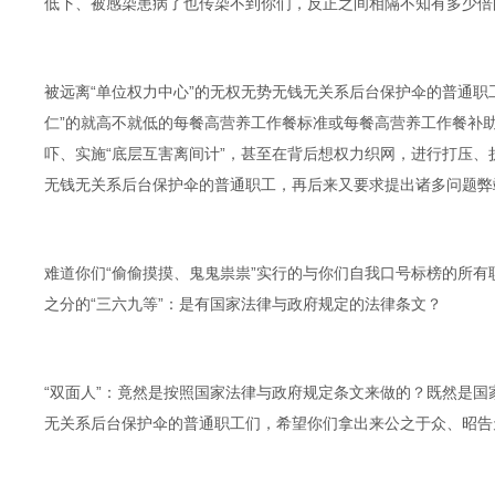
低下、被感染患病了也传染不到你们，反正之间相隔不知有多少倍
被远离“单位权力中心”的无权无势无钱无关系后台保护伞的普通职
仁”的就高不就低的每餐高营养工作餐标准或每餐高营养工作餐补
吓、实施“底层互害离间计”，甚至在背后想权力织网，进行打压
无钱无关系后台保护伞的普通职工，再后来又要求提出诸多问题弊
难道你们“偷偷摸摸、鬼鬼祟祟”实行的与你们自我口号标榜的所有职
之分的“三六九等”：是有国家法律与政府规定的法律条文？
“双面人”：竟然是按照国家法律与政府规定条文来做的？既然是
无关系后台保护伞的普通职工们，希望你们拿出来公之于众、昭告