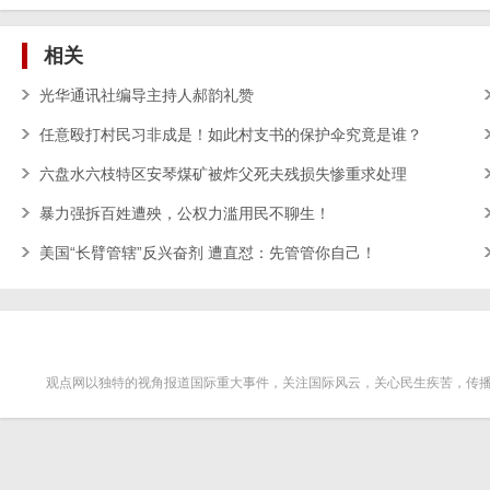
相关
光华通讯社编导主持人郝韵礼赞
任意殴打村民习非成是！如此村支书的保护伞究竟是谁？
六盘水六枝特区安琴煤矿被炸父死夫残损失惨重求处理
暴力强拆百姓遭殃，公权力滥用民不聊生！
美国“长臂管辖”反兴奋剂 遭直怼：先管管你自己！
观点网以独特的视角报道国际重大事件，关注国际风云，关心民生疾苦，传