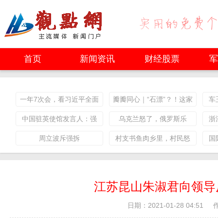
首页
新闻资讯
财经股票
军
一年7次会，看习近平全面
瓣瓣同心｜“石漂”？！这家
车
深改大战略
企业就有二十多个
中国驻英使馆发言人：强
乌克兰怒了，俄罗斯乐
浙
烈谴责“五眼联盟”外长发表
了，加拿大很尴尬!
周立波斥强拆
村支书鱼肉乡里，村民怒
国
涉港声明
不可遏！
江苏昆山朱淑君向领导
日期：2021-01-28 04:51