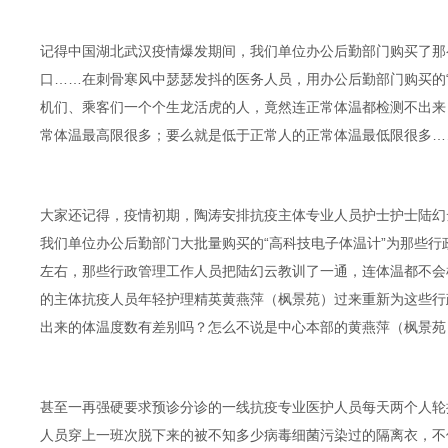
记得中国湖北武汉疫情爆发期间，我们单位办公后勤部门购买了那
口……在刺骨寒风中瑟瑟发抖的医务人员，用办公后勤部门购买的
机们、乘客们一个个生龙活虎的人，竟然连正常体温都检测不出来
常体温最高限很多；要么就是低于正常人的正常体温最低限很多…
大家还记得，疫情初期，陶涛安排抗疫主体专业人员护士护士陆幻
我们单位办公后勤部门大批量购买的“高科技电子体温计”为那些行
左右，那些行政管理工作人员把陆幻云教训了一通，连体温都不会
的主体抗疫人员年轻护理精英黄燕萍（枫景苑）过来重新为这些行
出来的体温度数有差别吗？怎么不说是中心本部的黄燕萍（枫景苑
甚至一再强硬要求预诊分诊的一线抗疫专业医护人员每天两个人轮
人员穿上一班次脱下来的被不知多少病毒细菌污染过的隔离衣，不