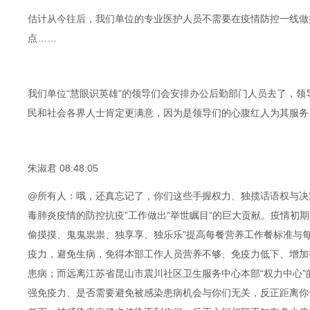
估计从今往后，我们单位的专业医护人员不需要在疫情防控一线做
点……
我们单位“慧眼识英雄”的领导们会安排办公后勤部门人员去了，
民和社会各界人士肯定更满意，因为是领导们的心腹红人为其服务
朱淑君 08:48:05
@所有人：哦，还真忘记了，你们这些手握权力、独揽话语权与决
毒肺炎疫情的防控抗疫”工作做出“举世瞩目”的巨大贡献。疫情初
偷摸摸、鬼鬼祟祟、独享享、独乐乐”提高每餐营养工作餐标准与
疫力，避免生病，免得本部工作人员营养不够、免疫力低下、增加
患病；而远离江苏省昆山市震川社区卫生服务中心本部“权力中心
强免疫力、是否需要避免被感染患病机会与你们无关，反正距离你