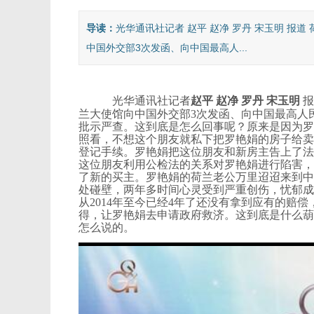
导读：
光华通讯社记者 赵平 赵净 罗丹 宋玉明 
中国外交部3次发函、向中国最高人...
光华通讯社记者
赵平 赵净 罗丹 宋玉明
报
兰大使馆向中国外交部3次发函、向中国最高人
批示严查。这到底是怎么回事呢？原来是因为罗
照看，不想这个朋友就私下把罗艳娟的房子给卖
登记手续。罗艳娟把这位朋友和新房主告上了法
这位朋友利用公检法的关系对罗艳娟进行陷害，
了新的买主。罗艳娟的荷兰老公万里迢迢来到中
处碰壁，两年多时间心灵受到严重创伤，忧郁成
从2014年至今已经4年了还没有拿到应有的赔
得，让罗艳娟去申请政府救济。这到底是什么葫
怎么说的。