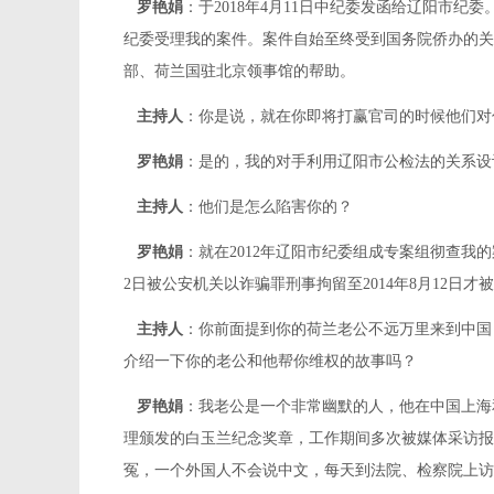
罗艳娟
：于2018年4月11日中纪委发函给辽阳市纪委
纪委受理我的案件。案件自始至终受到国务院侨办的关
部、荷兰国驻北京领事馆的帮助。
主持人
：你是说，就在你即将打赢官司的时候他们对
罗艳娟
：是的，我的对手利用辽阳市公检法的关系设
主持人
：他们是怎么陷害你的？
罗艳娟
：就在2012年辽阳市纪委组成专案组彻查我
2日被公安机关以诈骗罪刑事拘留至2014年8月12日
主持人
：你前面提到你的荷兰老公不远万里来到中国
介绍一下你的老公和他帮你维权的故事吗？
罗艳娟
：我老公是一个非常幽默的人，他在中国上海
理颁发的白玉兰纪念奖章，工作期间多次被媒体采访报
冤，一个外国人不会说中文，每天到法院、检察院上访