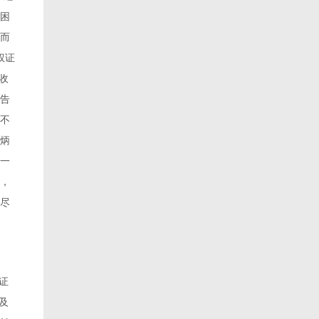
困
而
权证
收
告
不
炳
统一
，
尽
证
及