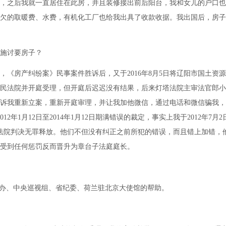
，之后我就一直居住在此房，并且装修接出前后阳台，我和女儿的户口也
历年欠的取暖费、水费，有机化工厂也给我出具了收款收据。我出国后，房
施讨要房子？
，《房产纠纷案》民事案件胜诉后，又于2016年8月5日将辽阳市国土资源
民法院并开庭受理，但开庭后迟迟没有结果，后来灯塔法院主审法官郎小
诉我重新立案，重新开庭审理，并让我加他微信，通过电话和微信骗我，
12年1月12日至2014年1月12日期满错误的裁定，事实上我于2012年7月2
人民法院判决无罪释放。他们不但没有纠正之前所犯的错误，而且错上加错，
受到任何惩罚反而晋升为章台子法庭庭长。
办、中央巡视组、省纪委、荷兰驻北京大使馆的帮助。