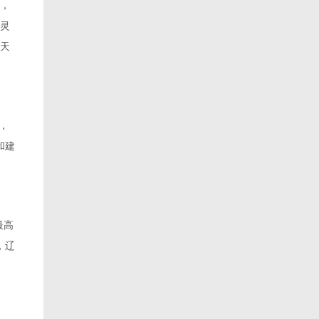
，
灵
天
，
和建
最高
，辽