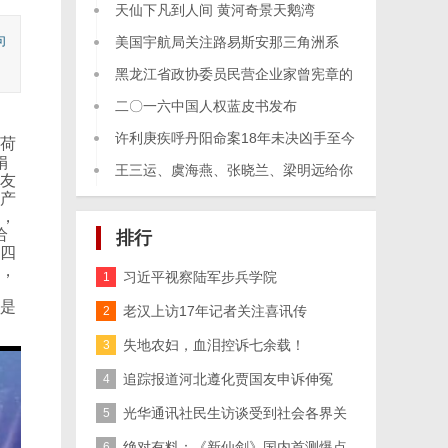
大
天仙下凡到人间 黄河奇景天鹅湾
向
美国宇航局关注路易斯安那三角洲系
统，
黑龙江省政协委员民营企业家曾宪章的
故
二〇一六中国人权蓝皮书发布
许利庚疾呼丹阳命案18年未决凶手至今
荷
娟
逍
王三运、虞海燕、张晓兰、梁明远给你
友
产
们
，
给
排行
四
，
习近平视察陆军步兵学院
1
是
老汉上访17年记者关注喜讯传
2
失地农妇，血泪控诉七余载！
3
追踪报道河北遵化贾国友申诉伸冤
4
光华通讯社民生访谈受到社会各界关
5
注
绝对有料：《新仙剑》国内首测爆点
6