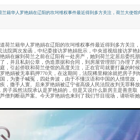
报道 荷兰籍华人罗艳娟在辽阳的坎坷维权事件最近得到多方关注，荷兰大使馆
道
荷兰籍华人罗艳娟在辽阳的坎坷维权事件最近得到多方关注，
民法院两次发函，中纪委接访罗艳娟批示，中央巡视组接访罗艳
艳娟在嫁到荷兰之前在辽阳有一处房产，她到荷兰定居后委托朋
了，并且私刻公章，伪造票据和合同，到房屋管理部门办理了房
庭，引起侨联和荷兰使馆的高度关注，正在官司就要打赢的时候
罗艳娟被无辜羁押770天，在这期间，法院稀里糊涂就把房子判
国，为妻子喊冤，四处奔波，由于不懂汉语和中国的人情世故，
疾，撒手人寰。后来罗艳娟被辽宁省高级人民法院改判无罪释放
偿，房子虽然法院承认是罗艳娟的，但是又说什么新房主是善意取
芦僧判断葫芦案。今天罗艳娟也来到了我们节目现场，请听听她