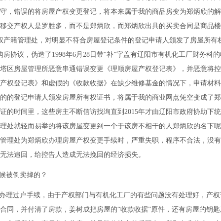
守，错误的将房屋产权变更登记，将本来属于我的商品房变为郑炳欣的解
移交产权人是罗胜多，而不是郑炳欣，而郑炳欣出具的买卖合同是商品楼
权产籍管理处，对明显不符合房屋登记条件的登记申请人颁发了房屋所有
购房协议，伪造了1998年6月28日带“补”字盖有辽阳市有机化工厂财务科的
塔区房屋管理所恶意串通错误变更《理顺房屋产权登记表》，并恶意将控
产权登记表》和虚假的《收款收据》在缺少维修基金的情况下，申请材料
的的登记申请人颁发房屋所有权证书，将属于我的商业网点凭空变成了郑
证的时间里，这些房主不断信访找询直到2015年才由辽阳市政府协助下
理处就轻而易举的将该房屋变更到一个于该房不相干的人郑炳欣的名下呢
管理处为郑炳欣办理房屋产权变更手续时，严重失职，程序不合法，没有
无法追回，给控告人造成无法挽回的经济损失。
候被倒卖掉的？
没有办理过户手续，由于产权部门与有机化工厂的有些问题没有处理好，产权
合同，并付清了房款，姜树成把房屋的“收款收据”原件，还有房屋的钥匙