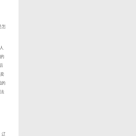
是怎
人
的
后
卖
我的
民法
，辽