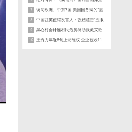
十足
访问欧洲、中东7国 美国国务卿的“尴
7
尬
中国驻英使馆发言人：强烈谴责“五眼
8
联
黑心村会计连村民危房补助款救灾款
9
都敢
王秀力年近8旬上访维权 企业被毁11
10
年无人