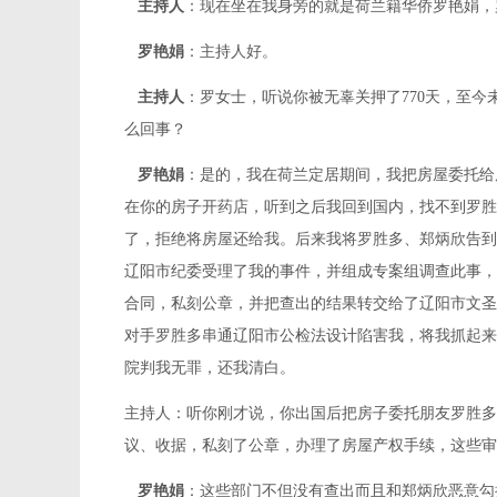
主持人
：现在坐在我身旁的就是荷兰籍华侨罗艳娟，
罗艳娟
：主持人好。
主持人
：罗女士，听说你被无辜关押了770天，至
么回事？
罗艳娟
：是的，我在荷兰定居期间，我把房屋委托给
在你的房子开药店，听到之后我回到国内，找不到罗胜
了，拒绝将房屋还给我。后来我将罗胜多、郑炳欣告到
辽阳市纪委受理了我的事件，并组成专案组调查此事，
合同，私刻公章，并把查出的结果转交给了辽阳市文圣
对手罗胜多串通辽阳市公检法设计陷害我，将我抓起来
院判我无罪，还我清白。
主持人：听你刚才说，你出国后把房子委托朋友罗胜多
议、收据，私刻了公章，办理了房屋产权手续，这些审
罗艳娟
：这些部门不但没有查出而且和郑炳欣恶意勾