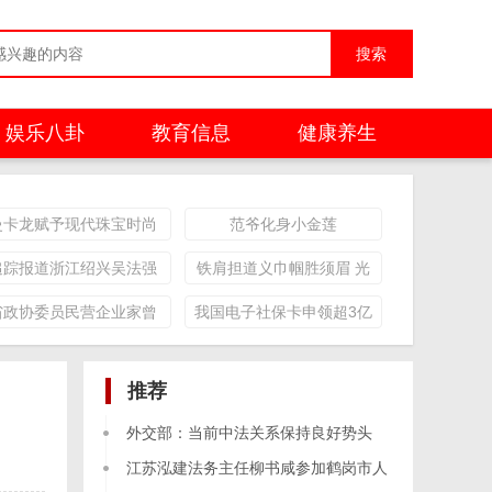
娱乐八卦
教育信息
健康养生
曼卡龙赋予现代珠宝时尚
范爷化身小金莲
意义与精彩
追踪报道浙江绍兴吴法强
铁肩担道义巾帼胜须眉 光
原生态养鸡场强拆事件
华通讯社记者风采
省政协委员民营企业家曾
我国电子社保卡申领超3亿
宪章16年坎坷维权喜胜诉
张 22个城市可扫码乘车
推荐
外交部：当前中法关系保持良好势头
江苏泓建法务主任柳书咸参加鹤岗市人