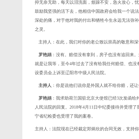
抑无奈无助，每天以泪洗面，烦躁不安，急火攻心，忧
鼓励我坚强的活下去，他相信中国政府会给我一个说法
深处的痛，对于他对我的付出和牺牲今生永远无法弥补
之灵。
主持人：在此，我们对你的老公致以崇高的敬意和深
罗艳娟
：没有。赔偿没有拿到，房子也没有追回来。
就是让我等，至今4年过去了没有给我任何赔偿、也没
设委员会上诉至辽阳市中级人民法院。
主持人
：你是说他们说你是外国人就不给你赔，还让
罗艳娟
：我求助荷兰国驻北京大使馆已经3次发函给
人民法院的回复。2018年4月11日中纪委接待并受理
宁省纪检委也受理了我的案卷。
主持人：法院现在已经裁定郑炳欣的合同无效，支持你