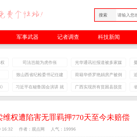
搜索
军事武器
记者调查
科技新闻
公权
司法岂能为虎作伥
光华通讯社报道被多家媒
体关注人民搜狐腾讯转发
致山西省纪检委书记任建
荷籍华侨罗艳娟房产被倒
华的一封实名举报信
卖维权遭陷害无罪羁押770
3》
习近平在秘鲁国会演讲 就
广西实现所有贫困县脱贫
天至今未赔偿
色
打造好中拉命运共同体提
摘帽
四点建议
维权遭陷害无罪羁押770天至今未赔偿
 16:32
作者：观点网
人气：
19996