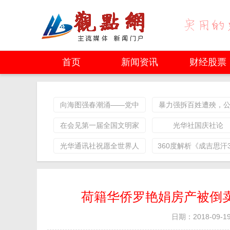
首页
新闻资讯
财经股票
向海图强春潮涌——党中
暴力强拆百姓遭殃，
央、中央军委和习主席关
力滥用民不聊生！
在会见第一届全国文明家
光华社国庆社论
心人民海军建设发展纪实
庭代表时的讲话
光华通讯社祝愿全世界人
360度解析《成吉思汗
民元旦快乐
国内首部定制服特
荷籍华侨罗艳娟房产被倒卖
日期：2018-09-19