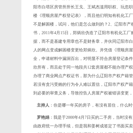
阳市白塔区房管所所长王戈、王斌杰滥用职权、玩忽职
楼《理顺房屋产权登记表》，而且他们明知有机化工厂
不是解困楼，试问，他们是怎么做到的？2、辽阳市产
书，2011年4月15日，郑炳欣伪造了辽阳市有机化工厂
据，而不是基建专用章也不是财务章，并伙同辽阳市白
人的网点变成解困楼变更给郑炳欣。并凭借《理顺房屋
全，申请材料中漏洞百出，对明显不符合房屋登记条件
欣所有，而且处于同一地段共12套房屋都不能办理产权
办理了商业网点产权证书，那为什么辽阳市产权产籍管
若没有贪污受贿的行为令人难以置信，辽阳市产权产籍
到必要的审查义务，导致控告人房屋产权被错误变更，
主持人
：你是哪一年买的房子，有没有居住，什么时
罗艳娟
：我是于2000年4月7日买的二手房，当时
由政府统一办理手续，但是我和姜树成签定了书面买卖