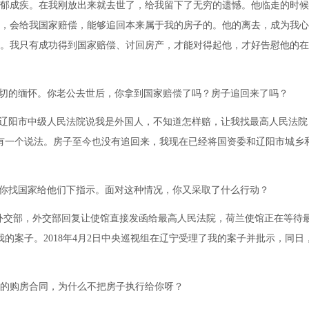
郁成疾。在我刚放出来就去世了，给我留下了无穷的遗憾。他临走的时候
，会给我国家赔偿，能够追回本来属于我的房子的。他的离去，成为我心
。我只有成功得到国家赔偿、讨回房产，才能对得起他，才好告慰他的在
切的缅怀。你老公去世后，你拿到国家赔偿了吗？房子追回来了吗？
辽阳市中级人民法院说我是外国人，不知道怎样赔，让我找最高人民法院
有一个说法。房子至今也没有追回来，我现在已经将国资委和辽阳市城乡
你找国家给他们下指示。面对这种情况，你又采取了什么行动？
外交部，外交部回复让使馆直接发函给最高人民法院，荷兰使馆正在等待
了我的案子。2018年4月2日中央巡视组在辽宁受理了我的案子并批示，同日
的购房合同，为什么不把房子执行给你呀？