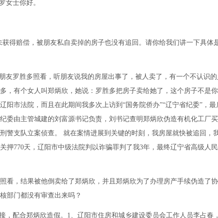
罗女士你好。
今未获得赔偿，被朋友私自卖掉的房子也没有追回。请你给我们讲一下具体
朋友罗胜多照看，听朋友说我的房屋出事了，被人卖了，有一个不认识的
多，有个女人叫郑炳欣，她说：罗胜多把房子卖给她了，这个房子不是你
辽阳市法院，而且在此期间我多次上访到“国务院侨办”“辽宁省纪委”，最
纪委由主管城建的刘富源书记负责，刘书记查明郑炳欣伪造有机化工厂买
刑警支队立案侦查。 就在案情进展到关键的时刻，我房屋就快被追回，
关押770天，辽阳市中级法院判以诈骗罪判了我3年，最终辽宁省高级人
照看，结果被他倒卖给了郑炳欣，并且郑炳欣为了办理房产手续伪造了协
核部门都没有审查出来吗？
接，配合郑炳欣造假。1、辽阳市住房和城乡建设委员会工作人员李占春