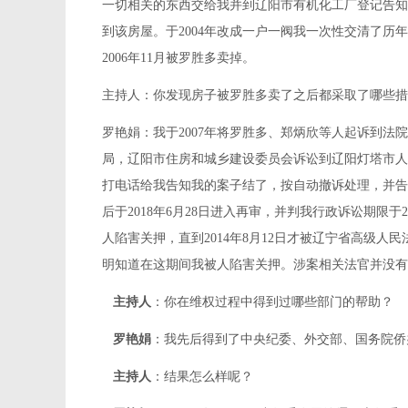
一切相关的东西交给我并到辽阳市有机化工厂登记告知
到该房屋。于2004年改成一户一阀我一次性交清了
2006年11月被罗胜多卖掉。
主持人：你发现房子被罗胜多卖了之后都采取了哪些措
罗艳娟：我于2007年将罗胜多、郑炳欣等人起诉到法院
局，辽阳市住房和城乡建设委员会诉讼到辽阳灯塔市人
打电话给我告知我的案子结了，按自动撤诉处理，并告
后于2018年6月28日进入再审，并判我行政诉讼期限于20
人陷害关押，直到2014年8月12日才被辽宁省高级
明知道在这期间我被人陷害关押。涉案相关法官并没有
主持人
：你在维权过程中得到过哪些部门的帮助？
罗艳娟
：我先后得到了中央纪委、外交部、国务院侨
主持人
：结果怎么样呢？