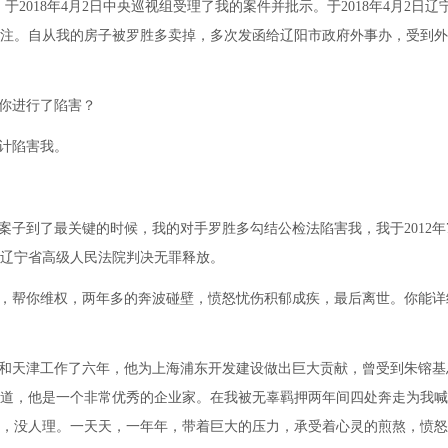
。于2018年4月2日中央巡视组受理了我的案件并批示。于2018年4月2日辽
注。自从我的房子被罗胜多卖掉，多次发函给辽阳市政府外事办，受到外
你进行了陷害？
计陷害我。
的案子到了最关键的时候，我的对手罗胜多勾结公检法陷害我，我于2012年
才被辽宁省高级人民法院判决无罪释放。
，帮你维权，两年多的奔波碰壁，愤怒忧伤积郁成疾，最后离世。你能详
和天津工作了六年，他为上海浦东开发建设做出巨大贡献，曾受到朱镕基
道，他是一个非常优秀的企业家。在我被无辜羁押两年间四处奔走为我喊
，没人理。一天天，一年年，带着巨大的压力，承受着心灵的煎熬，愤怒