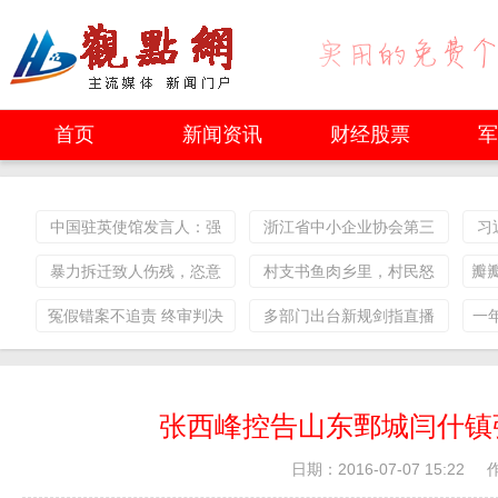
首页
新闻资讯
财经股票
军
中国驻英使馆发言人：强
浙江省中小企业协会第三
习
烈谴责“五眼联盟”外长发表
届会员代表大会召开
暴力拆迁致人伤残，恣意
村支书鱼肉乡里，村民怒
瓣
涉港声明
妄为规避买单！
不可遏！
冤假错案不追责 终审判决
多部门出台新规剑指直播
一
不执行 违法再审
带货乱象 未来监管只会更
严
张西峰控告山东鄄城闫什镇
日期：2016-07-07 15:22