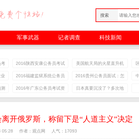
搜索
军事武器
记者调查
科技新闻
员考
2016陕西安康公务员考试
美国航天局的火星直升机
报考人民警察职位人员体
在第一天晚上独自生存
企业
2016福建监狱系统公务员
2016贵州公务员面试：怎
能测评时间变更公
考试资格复核及面试公告
样通过说话展示自己的才
预测
2016年广东公务员考试资
日本真要沉没了？多次地
华
么办
格审核、体能测评公告
震或将引起富士山喷发，
（阳江考区）
民众陷入恐慌
离开俄罗斯，称留下是“人道主义”决定
 05:28
作者：观点网
人气：
17093