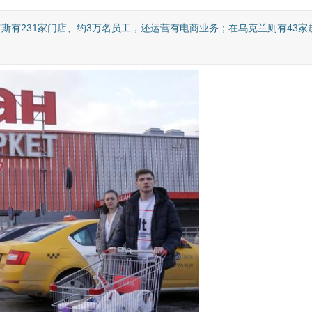
斯有231家门店、约3万名员工，还运营有电商业务；在乌克兰则有43家