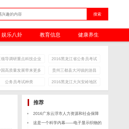
娱乐八卦
教育信息
健康养生
区领导调研重点科技企业
2016黑龙江省公务员考试
资格确认通知（省直司法
中国高质量发展带来更多
贵州三都县大河镇的游昌
行政系统）
机遇
成说：他上访获罪游街示
公务员考试种类
2016黑龙江大兴安岭地区
众羁押遭遇酷刑
各级党政机关公务员考试
现场资格确认公告
推荐
2016广东云浮市人力资源和社会保障
局公务
这是一个科学内幕——电子显示织物的