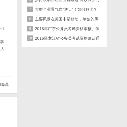
企业
大型企业景气度“逆天”！如何解读？
7
主要风暴在美国中部移动，单独的风
8
我们
暴紧
2016年广东公务员考试资格审核、体
9
能测评
2016黑龙江省公务员考试资格确认通
10
零
知（省
陷入
和降温