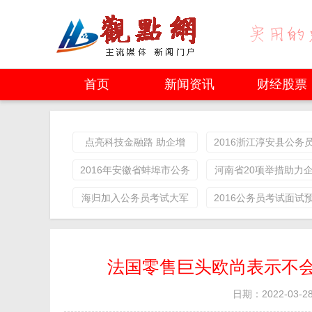
首页
新闻资讯
财经股票
点亮科技金融路 助企增
2016浙江淳安县公务
添“鑫动能” 上海农商银行
试资格复审公告
2016年安徽省蚌埠市公务
河南省20项举措助力
全力服务科技企业成效显
员考试面试真题
降本增效
海归加入公务员考试大军
2016公务员考试面试
著
工作稳定有保障是主因
题：朋友“走后门”怎
法国零售巨头欧尚表示不会
日期：2022-03-28