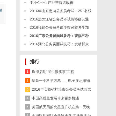
突
中小企业生产经营持续改善
超
2016年山东定向公务员考试，251名残
疾人报
2016黑龙江省公务员考试资格确认通
知（省
2016福建公务员考试少数民族考生加
分名单
2016广东公务员面试备考：警惕五种
面试致
2016湖北公务员面试技巧：发动群众
如何表
排行
珠海启动“民生微实事”工程
1
这是一个科学内幕——电子显示织物
2
的突
2016年安徽省蚌埠市公务员考试面试
3
真题
中国高质量发展带来更多机遇
4
美国航天局的火星直升机在第一天晚
5
上独
乡街联动回访企业解难题 高效服务为
6